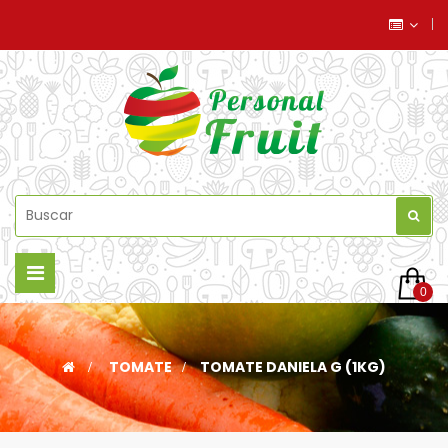
Navegación
0
de
palanca
>
TOMATE
>
TOMATE DANIELA G (1KG)