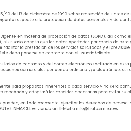
5/99 del 13 de diciembre de 1999 sobre Protección de Datos de C
 vigente respecto a la protección de datos personales y de cont
igente en materia de protección de datos (LOPD), así como en 
), el usuario acepta que los datos aportados por medio de esta
e facilitar la prestación de los servicios solicitados y el previsi
 éste deba ponerse en contacto con el usuario/cliente.
rmularios de contacto y del correo electrónico facilitado en est
aciones comerciales por correo ordinario y/o electrónico, así c
amente para propósitos inherentes a cada servicio y no será com
a recabado y adoptará las medidas necesarias para evitar su al
es pueden, en todo momento, ejercitar los derechos de acceso, r
UTAS INMAR S.L enviando un E-Mail a info@frutasinmar.es.