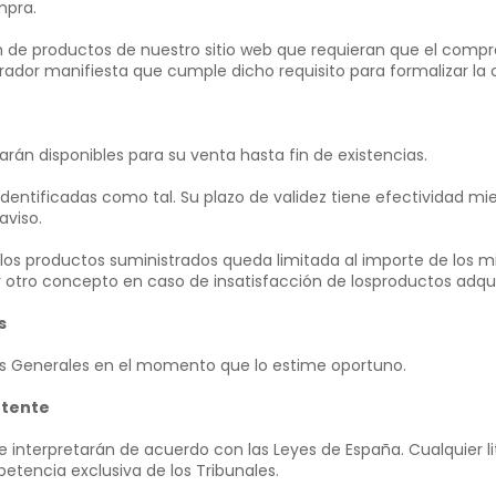
mpra.
ión de productos de nuestro sitio web que requieran que el com
prador manifiesta que cumple dicho requisito para formalizar la
tarán disponibles para su venta hasta fin de existencias.
entificadas como tal. Su plazo de validez tiene efectividad mie
aviso.
or los productos suministrados queda limitada al importe de los 
r otro concepto en caso de insatisfacción de losproductos adqu
s
es Generales en el momento que lo estime oportuno.
etente
 interpretarán de acuerdo con las Leyes de España. Cualquier liti
tencia exclusiva de los Tribunales.