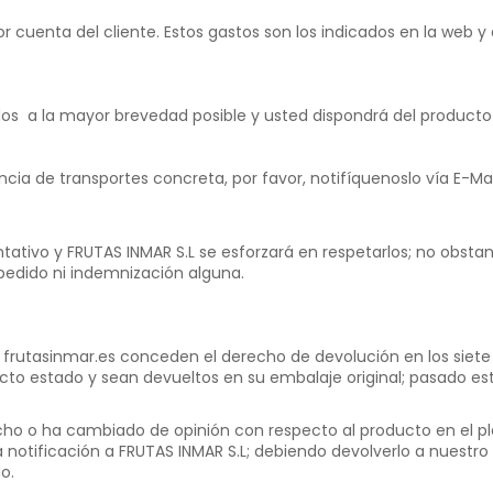
or cuenta del cliente. Estos gastos son los indicados en la web
ados a la mayor brevedad posible y usted dispondrá del producto 
ncia de transportes concreta, por favor, notifíquenoslo vía E-
ntativo y FRUTAS INMAR S.L se esforzará en respetarlos; no obstant
 pedido ni indemnización alguna.
frutasinmar.es conceden el derecho de devolución en los siete (
to estado y sean devueltos en su embalaje original; pasado es
echo o ha cambiado de opinión con respecto al producto en el pl
ia notificación a FRUTAS INMAR S.L; debiendo devolverlo a nuest
o.