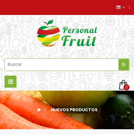
Navegación
0
de
palanca
>
NUEVOS PRODUCTOS