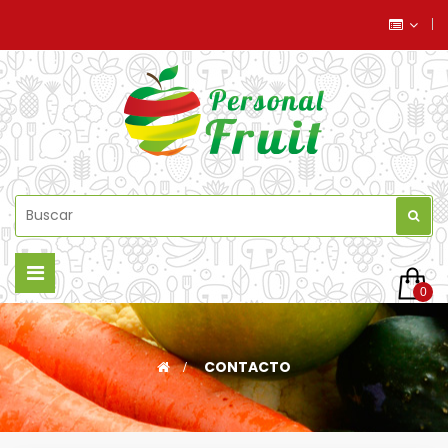
Navegación
0
de
palanca
>
CONTACTO