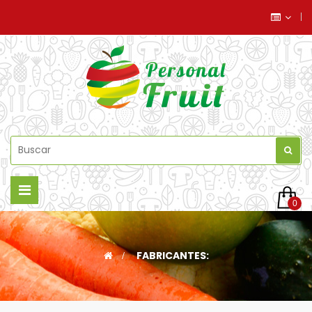
Navegación
0
de
palanca
>
FABRICANTES: