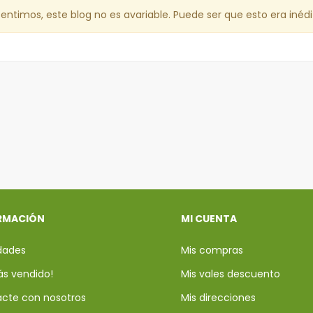
sentimos, este blog no es avariable. Puede ser que esto era inédi
RMACIÓN
MI CUENTA
dades
Mis compras
ás vendido!
Mis vales descuento
cte con nosotros
Mis direcciones