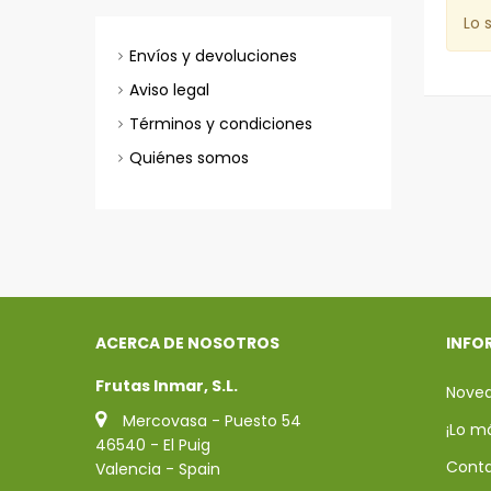
Lo 
Envíos y devoluciones
Aviso legal
Términos y condiciones
Quiénes somos
ACERCA DE NOSOTROS
INFO
Frutas Inmar, S.L.
Nove
Mercovasa - Puesto 54
¡Lo m
46540 - El Puig
Conta
Valencia - Spain