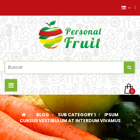
Navegación
0
de
palanca
>
BLOG
>
SUB CATEGORY 1
>
IPSUM
CURSUS VESTIBULUM AT INTERDUM VIVAMUS